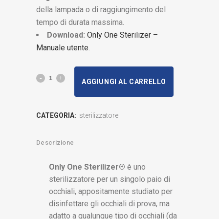
della lampada o di raggiungimento del
tempo di durata massima.
Download:
Only One Sterilizer –
Manuale utente
.
Only
AGGIUNGI AL CARRELLO
One
Sterilizer®
CATEGORIA:
sterilizzatore
sterilizzatore
Descrizione
quantity
Only One Sterilizer®
è uno
sterilizzatore per un singolo paio di
occhiali, appositamente studiato per
disinfettare gli occhiali di prova, ma
adatto a qualunque tipo di occhiali (da